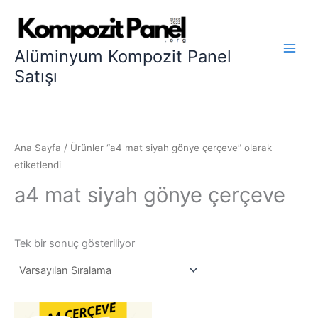
İçeriğe
atla
Alüminyum Kompozit Panel
Satışı
Ana Sayfa
/ Ürünler “a4 mat siyah gönye çerçeve” olarak
etiketlendi
a4 mat siyah gönye çerçeve
Tek bir sonuç gösteriliyor
Orijinal
Şu