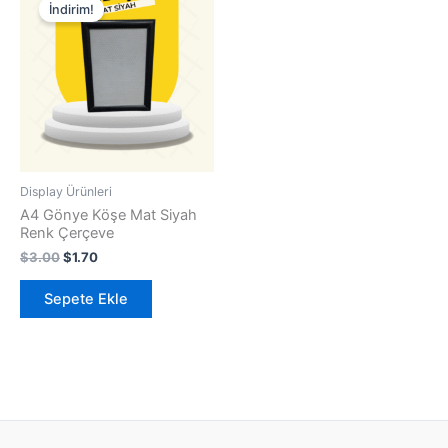
fiyat:
andaki
İndirim!
$3.00.
fiyat:
$1.70.
Display Ürünleri
A4 Gönye Köşe Mat Siyah
Renk Çerçeve
$
3.00
$
1.70
Sepete Ekle