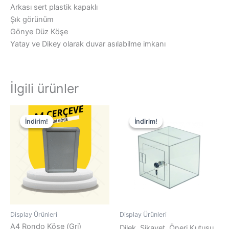
Arkası sert plastik kapaklı
Şık görünüm
Gönye Düz Köşe
Yatay ve Dikey olarak duvar asılabilme imkanı
İlgili ürünler
Orijinal
Şu
Orijinal
Şu
fiyat:
andaki
fiyat:
andaki
İndirim!
İndirim!
İndirim!
İndirim!
$3.00.
fiyat:
$50.00.
fiyat:
$1.70.
$30.00.
Display Ürünleri
Display Ürünleri
A4 Rondo Köşe (Gri)
Dilek, Şikayet, Öneri Kutusu