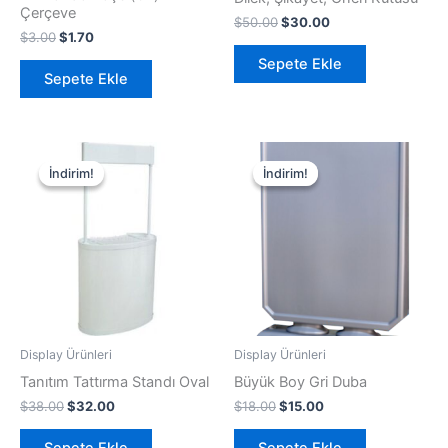
Çerçeve
$
50.00
$
30.00
$
3.00
$
1.70
Sepete Ekle
Sepete Ekle
Orijinal
Şu
Orijinal
Şu
fiyat:
andaki
fiyat:
andaki
İndirim!
İndirim!
İndirim!
İndirim!
$38.00.
fiyat:
$18.00.
fiyat:
$32.00.
$15.00.
Display Ürünleri
Display Ürünleri
Tanıtım Tattırma Standı Oval
Büyük Boy Gri Duba
$
38.00
$
32.00
$
18.00
$
15.00
Sepete Ekle
Sepete Ekle