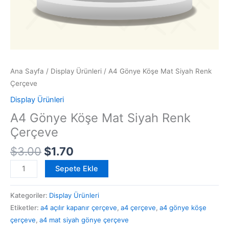
Ana Sayfa
/
Display Ürünleri
/ A4 Gönye Köşe Mat Siyah Renk
Çerçeve
Display Ürünleri
A4 Gönye Köşe Mat Siyah Renk
Çerçeve
$
3.00
$
1.70
Sepete Ekle
Kategoriler:
Display Ürünleri
Etiketler:
a4 açılır kapanır çerçeve
,
a4 çerçeve
,
a4 gönye köşe
çerçeve
,
a4 mat siyah gönye çerçeve